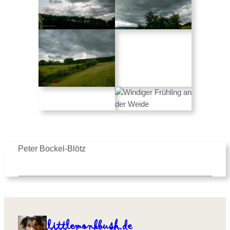
Peter Bockel-Blötz
littlemonkbush.de